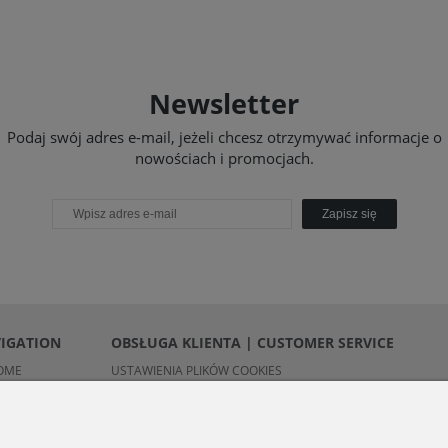
Newsletter
Podaj swój adres e-mail, jeżeli chcesz otrzymywać informacje o
nowościach i promocjach.
Zapisz się
VIGATION
OBSŁUGA KLIENTA | CUSTOMER SERVICE
OME
USTAWIENIA PLIKÓW COOKIES
REGULAMIN | TERMS
POLITYKA PRYWATNOŚCI | PRIVACY POLICY
OBOWIĄZEK INFORMACYJNY | INFORMATION CLAUSE