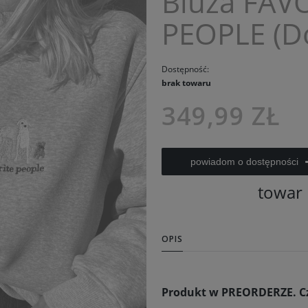
Bluza FAV
PEOPLE (D
Dostępność:
brak towaru
349,99 ZŁ
powiadom o dostępności
towar
OPIS
Produkt w PREORDERZE. Cza