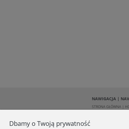
NAWIGACJA | NA
STRONA GŁÓWNA | H
O NAS | ABOUT US
KONTAKT | CONTACT
Dbamy o Twoją prywatność