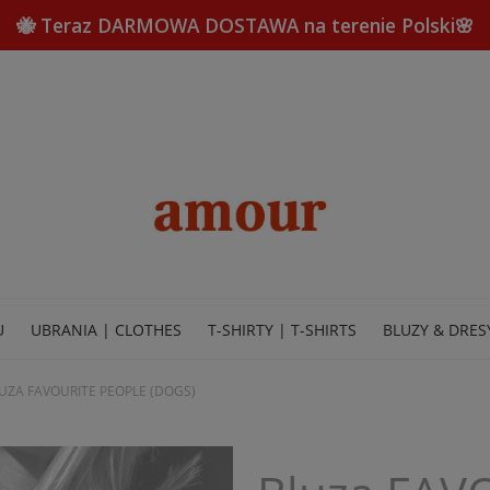
🐝 Teraz DARMOWA DOSTAWA na terenie Polski🌸
U
UBRANIA | CLOTHES
T-SHIRTY | T-SHIRTS
BLUZY & DRES
UZA FAVOURITE PEOPLE (DOGS)
TERIA | JEWELRY
STRONA GŁÓWNA | HOME
KONTAKT | CON