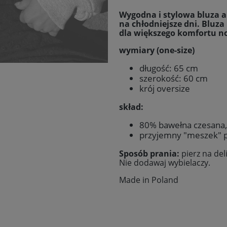
Wygodna i stylowa bluza 
na chłodniejsze dni. Bluz
dla większego komfortu no
wymiary (one-size)
długość: 65 cm
szerokość: 60 cm
krój oversize
skład:
80% bawełna czesana,
przyjemny "meszek" p
Sposób prania:
pierz na de
Nie dodawaj wybielaczy.
Made in Poland