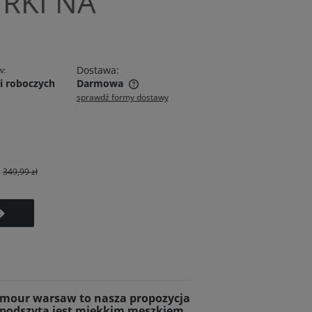
ÓRKI NA
Dostawa:
w:
i roboczych
Darmowa
sprawdź formy dostawy
zawiera ewentualnych
atności
:
349,99 zł
amour warsaw to nasza propozycja
a podszyta jest miękkim meszkiem