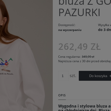
bluza Z G
PAZURKI
Dostępność:
Wysyłka 
do 3 dn
na wyczerpaniu
Cena nie 
262,49 ZŁ
kosztów pł
Cena regularna:
349,99 zł
Najniższa cena z 30 dni przed obniżką
szt.
Do koszyka
OPIS
Wygodna i stylowa bluza 
na chłodniejsze dni. Bluz