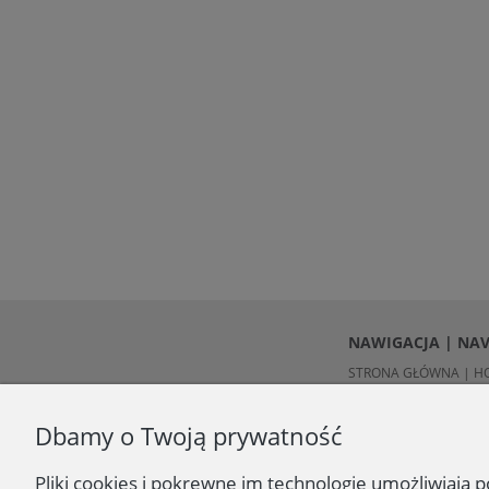
NAWIGACJA | NA
STRONA GŁÓWNA | H
O NAS | ABOUT US
KONTAKT | CONTACT
Dbamy o Twoją prywatność
Pliki cookies i pokrewne im technologie umożliwiają