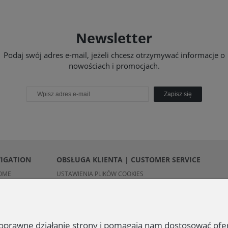
Newsletter
Podaj swój adres e-mail, jeżeli chcesz otrzymywać informacje o
nowościach i promocjach.
Zapisz się
VIGATION
OBSŁUGA KLIENTA | CUSTOMER SERVICE
OME
USTAWIENIA PLIKÓW COOKIES
REGULAMIN | TERMS
POLITYKA PRYWATNOŚCI | PRIVACY POLICY
OBOWIĄZEK INFORMACYJNY | INFORMATION CLAUSE
 poprawne działanie strony i pomagają nam dostosować of