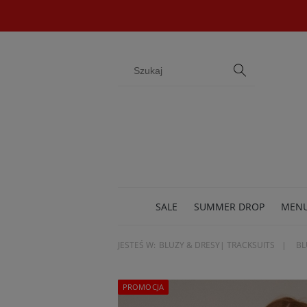
SALE
SUMMER DROP
MEN
JESTEŚ W:
BLUZY & DRESY| TRACKSUITS
BL
BIŻU
PROMOCJA