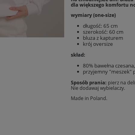
dla większego komfortu no
wymiary (one-size)
długość: 65 cm
szerokość: 60 cm
bluza z kapturem
krój oversize
skład:
80% bawełna czesana,
przyjemny "meszek" p
Sposób prania:
pierz na de
Nie dodawaj wybielaczy.
Made in Poland
.