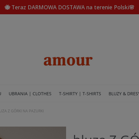
🐝 Teraz DARMOWA DOSTAWA na terenie Polski🌸
U
UBRANIA | CLOTHES
T-SHIRTY | T-SHIRTS
BLUZY & DRES
UZA Z GÓRKI NA PAZURKI
TERIA | JEWELRY
STRONA GŁÓWNA | HOME
KONTAKT | CON