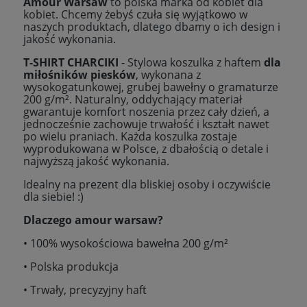
Amour Warsaw
to polska marka od kobiet dla
kobiet. Chcemy żebyś czuła się wyjątkowo w
naszych produktach, dlatego dbamy o ich design i
jakość wykonania.
T-SHIRT CHARCIKI
- Stylowa koszulka z haftem
dla
miłośników piesków
, wykonana z
wysokogatunkowej, grubej bawełny o gramaturze
200 g/m². Naturalny, oddychający materiał
gwarantuje komfort noszenia przez cały dzień, a
jednocześnie zachowuje trwałość i kształt nawet
po wielu praniach. Każda koszulka zostaje
wyprodukowana w Polsce, z dbałością o detale i
najwyższą jakość wykonania.
Idealny na prezent dla bliskiej osoby i oczywiście
dla siebie! :)
Dlaczego amour warsaw?
• 100% wysokościowa bawełna 200 g/m²
• Polska produkcja
• Trwały, precyzyjny haft