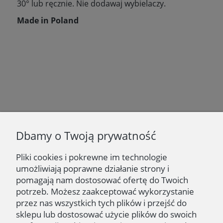
30
° lub ręcznie. Nie dodawaj wybielaczy.
Made in Poland
Newsletter
Dbamy o Twoją prywatność
Podaj swój adres e-mail, jeżeli chcesz otrzymywać
informacje o nowościach i promocjach.
Pliki cookies i pokrewne im technologie
umożliwiają poprawne działanie strony i
Zapisz się
pomagają nam dostosować ofertę do Twoich
potrzeb. Możesz zaakceptować wykorzystanie
przez nas wszystkich tych plików i przejść do
sklepu lub dostosować użycie plików do swoich