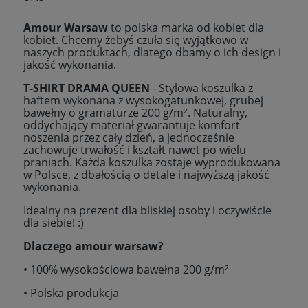
Amour Warsaw
to polska marka od kobiet dla
kobiet. Chcemy żebyś czuła się wyjątkowo w
naszych produktach, dlatego dbamy o ich design i
jakość wykonania.
T-SHIRT DRAMA QUEEN
- Stylowa koszulka z
haftem wykonana z wysokogatunkowej, grubej
bawełny o gramaturze 200 g/m². Naturalny,
oddychający materiał gwarantuje komfort
noszenia przez cały dzień, a jednocześnie
zachowuje trwałość i kształt nawet po wielu
praniach. Każda koszulka zostaje wyprodukowana
w Polsce, z dbałością o detale i najwyższą jakość
wykonania.
Idealny na prezent dla bliskiej osoby i oczywiście
dla siebie! :)
Dlaczego amour warsaw?
• 100% wysokościowa bawełna 200 g/m²
• Polska produkcja