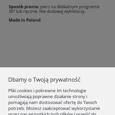
Sposób prania:
pierz na delikatnym programie
30
° lub ręcznie. Nie dodawaj wybielaczy.
Made in Poland
Newsletter
Dbamy o Twoją prywatność
Podaj swój adres e-mail, jeżeli chcesz otrzymywać
informacje o nowościach i promocjach.
Pliki cookies i pokrewne im technologie
umożliwiają poprawne działanie strony i
Zapisz się
pomagają nam dostosować ofertę do Twoich
potrzeb. Możesz zaakceptować wykorzystanie
przez nas wszystkich tych plików i przejść do