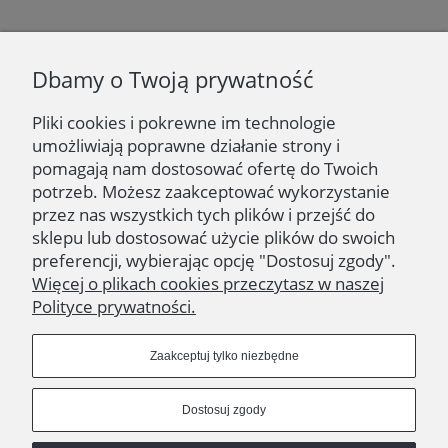
Newsletter
Dbamy o Twoją prywatność
Podaj swój adres e-mail, jeżeli chcesz otrzymywać
informacje o nowościach i promocjach.
Pliki cookies i pokrewne im technologie
umożliwiają poprawne działanie strony i
Zapisz się
pomagają nam dostosować ofertę do Twoich
potrzeb. Możesz zaakceptować wykorzystanie
przez nas wszystkich tych plików i przejść do
sklepu lub dostosować użycie plików do swoich
preferencji, wybierając opcję "Dostosuj zgody".
NAWIGACJA | NAVIGATION
Więcej o plikach cookies przeczytasz w naszej
Polityce prywatności.
OBSŁUGA KLIENTA | CUSTOMER SERVICE
Zaakceptuj tylko niezbędne
ZNAJDŹ NAS | FIND US
Dostosuj zgody