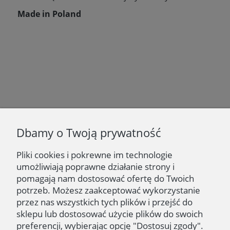
Made in Poland
Newsletter
Dbamy o Twoją prywatność
Podaj swój adres e-mail, jeżeli chcesz otrzymywać
informacje o nowościach i promocjach.
Pliki cookies i pokrewne im technologie
umożliwiają poprawne działanie strony i
Zapisz się
pomagają nam dostosować ofertę do Twoich
potrzeb. Możesz zaakceptować wykorzystanie
przez nas wszystkich tych plików i przejść do
sklepu lub dostosować użycie plików do swoich
preferencji, wybierając opcję "Dostosuj zgody".
NAWIGACJA | NAVIGATION