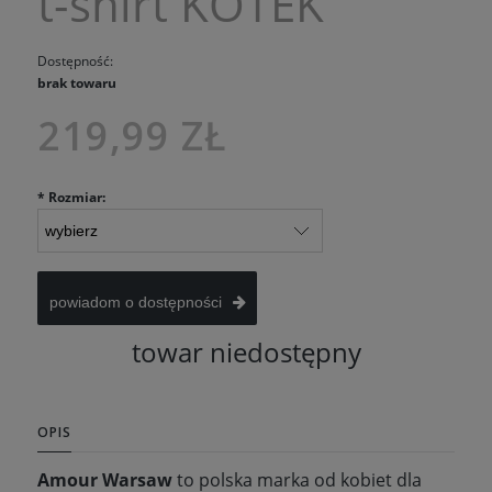
t-shirt KOTEK
Dostępność:
brak towaru
219,99 ZŁ
*
Rozmiar:
powiadom o dostępności
towar niedostępny
OPIS
Amour Warsaw
to polska marka od kobiet dla