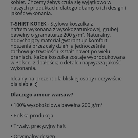
kobiet. Chcemy żebyś czuła się wyjątkowo w
naszych produktach, dlatego dbamy o ich design i
jakość wykonania.
T-SHIRT KOTEK
- Stylowa koszulka z
haftem wykonana z wysokogatunkowej, grubej
bawełny o gramaturze 200 g/m². Naturalny,
oddychający materiał gwarantuje komfort
noszenia przez cały dzień, a jednocześnie
zachowuje trwałość i kształt nawet po wielu
praniach. Każda koszulka zostaje wyprodukowana
w Polsce, z dbałością o detale i najwyższą jakość
wykonania.
Idealny na prezent dla bliskiej osoby i oczywiście
dla siebie! :)
Dlaczego amour warsaw?
• 100% wysokościowa bawełna 200 g/m²
• Polska produkcja
• Trwały, precyzyjny haft
• Oryginalny design