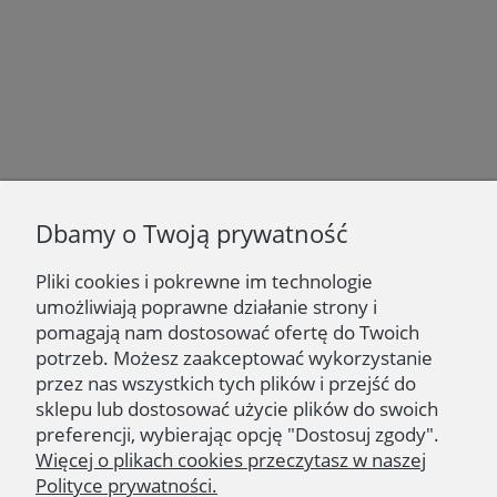
Newsletter
Dbamy o Twoją prywatność
Podaj swój adres e-mail, jeżeli chcesz otrzymywać
informacje o nowościach i promocjach.
Pliki cookies i pokrewne im technologie
umożliwiają poprawne działanie strony i
Zapisz się
pomagają nam dostosować ofertę do Twoich
potrzeb. Możesz zaakceptować wykorzystanie
przez nas wszystkich tych plików i przejść do
sklepu lub dostosować użycie plików do swoich
preferencji, wybierając opcję "Dostosuj zgody".
NAWIGACJA | NAVIGATION
Więcej o plikach cookies przeczytasz w naszej
Polityce prywatności.