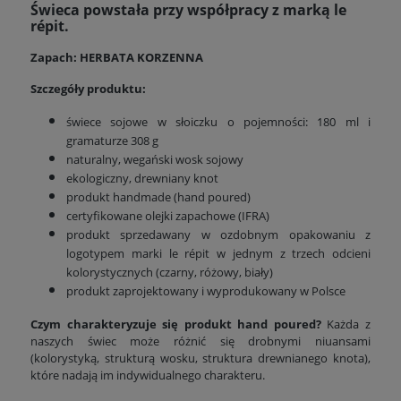
Świeca powstała przy współpracy z marką le
répit.
Zapach: HERBATA KORZENNA
Szczegóły produktu:
świece sojowe w słoiczku o pojemności: 180 ml i
gramaturze 308 g
naturalny, wegański wosk sojowy
ekologiczny, drewniany knot
produkt handmade (hand poured)
certyfikowane olejki zapachowe (IFRA)
produkt sprzedawany w ozdobnym opakowaniu z
logotypem marki le répit w jednym z trzech odcieni
kolorystycznych (czarny, różowy, biały)
produkt zaprojektowany i wyprodukowany w Polsce
Czym charakteryzuje się produkt hand poured?
Każda z
naszych świec może różnić się drobnymi niuansami
(kolorystyką, strukturą wosku, struktura drewnianego knota),
które nadają im indywidualnego charakteru.