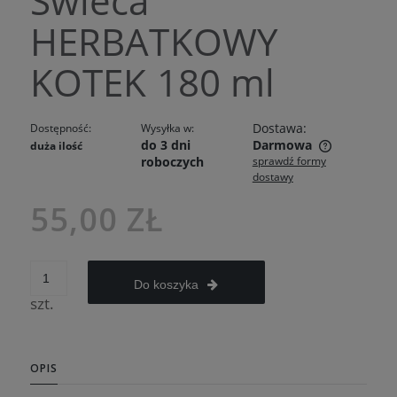
Świeca
HERBATKOWY
KOTEK 180 ml
Dostawa:
Dostępność:
Wysyłka w:
do 3 dni
Darmowa
duża ilość
roboczych
sprawdź formy
Cena nie zawiera ewentualnych kosztów płatności
dostawy
55,00 ZŁ
Do koszyka
szt.
OPIS