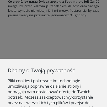
Co zrobić, by nasza świeca została z Tobą na dłużej?
Zwróć
uwagę, by przed każdym jej zapaleniem długość drewnianego
knota wynosiła nie więcej niż 4 milimetry. Postaraj się, by czas
palenia świecy nie przekraczał jednorazowo 3.5 godziny.
Newsletter
Dbamy o Twoją prywatność
Podaj swój adres e-mail, jeżeli chcesz otrzymywać
informacje o nowościach i promocjach.
Pliki cookies i pokrewne im technologie
umożliwiają poprawne działanie strony i
Zapisz się
pomagają nam dostosować ofertę do Twoich
potrzeb. Możesz zaakceptować wykorzystanie
przez nas wszystkich tych plików i przejść do