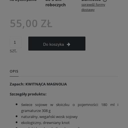
roboczych
sprawdź formy
Cena nie zawiera ewentualnych kosztów płatności
dostawy
55,00 ZŁ
Do koszyka
szt.
OPIS
Zapach: KWITNĄCA MAGNOLIA
Szczegóły produktu:
świece sojowe w słoiczku o pojemności: 180 ml i
gramaturze 308 g
naturalny, wegański wosk sojowy
ekologiczny, drewniany knot