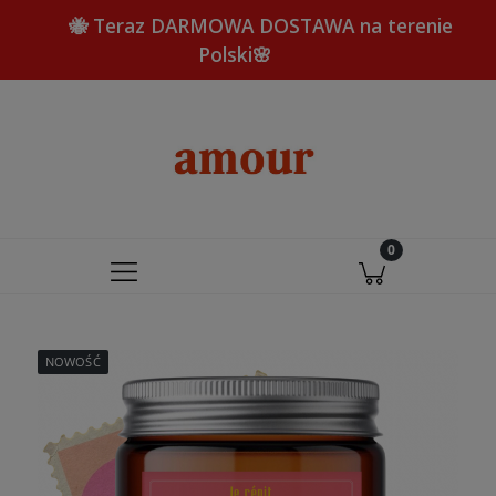
🐝 Teraz DARMOWA DOSTAWA na terenie
Polski🌸
NOWOŚĆ