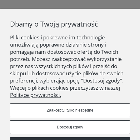
Newsletter
Dbamy o Twoją prywatność
Podaj swój adres e-mail, jeżeli chcesz otrzymywać
informacje o nowościach i promocjach.
Pliki cookies i pokrewne im technologie
umożliwiają poprawne działanie strony i
Zapisz się
pomagają nam dostosować ofertę do Twoich
potrzeb. Możesz zaakceptować wykorzystanie
przez nas wszystkich tych plików i przejść do
sklepu lub dostosować użycie plików do swoich
preferencji, wybierając opcję "Dostosuj zgody".
NAWIGACJA | NAVIGATION
Więcej o plikach cookies przeczytasz w naszej
Polityce prywatności.
OBSŁUGA KLIENTA | CUSTOMER SERVICE
Zaakceptuj tylko niezbędne
ZNAJDŹ NAS | FIND US
Dostosuj zgody