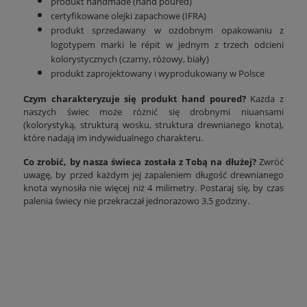
produkt handmade (hand poured)
certyfikowane olejki zapachowe (IFRA)
produkt sprzedawany w ozdobnym opakowaniu z
logotypem marki le répit w jednym z trzech odcieni
kolorystycznych (czarny, różowy, biały)
produkt zaprojektowany i wyprodukowany w Polsce
Czym charakteryzuje się produkt hand poured?
Każda z
naszych świec może różnić się drobnymi niuansami
(kolorystyką, strukturą wosku, struktura drewnianego knota),
które nadają im indywidualnego charakteru.
Co zrobić, by nasza świeca została z Tobą na dłużej?
Zwróć
uwagę, by przed każdym jej zapaleniem długość drewnianego
knota wynosiła nie więcej niż 4 milimetry. Postaraj się, by czas
palenia świecy nie przekraczał jednorazowo 3.5 godziny.