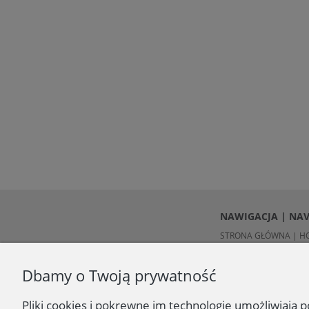
NAWIGACJA | NA
STRONA GŁÓWNA | H
O NAS | ABOUT US
KONTAKT | CONTACT
Dbamy o Twoją prywatność
Pliki cookies i pokrewne im technologie umożliwiają