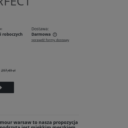
RFECT
Dostawa:
w:
i roboczych
Darmowa
sprawdź formy dostawy
zawiera ewentualnych
atności
:
297,49 zł
amour warsaw to nasza propozycja
a podszyta jest miękkim meszkiem