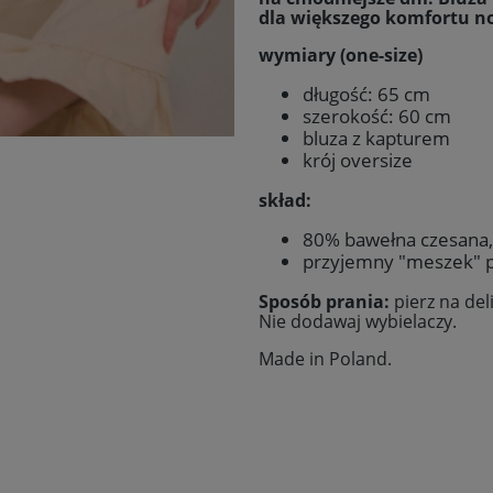
dla większego komfortu no
wymiary (one-size)
długość: 65 cm
szerokość: 60 cm
bluza z kapturem
krój oversize
skład:
80% bawełna czesana,
przyjemny "meszek" p
Sposób prania:
pierz na de
Nie dodawaj wybielaczy.
Made in Poland
.