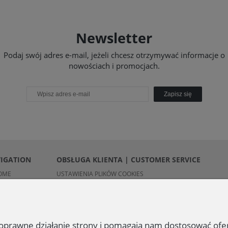
Newsletter
Podaj swój adres e-mail, jeżeli chcesz otrzymywać informacje o
nowościach i promocjach.
Zapisz się
VIGATION
OBSŁUGA KLIENTA | CUSTOMER SERVICE
OME
USTAWIENIA PLIKÓW COOKIES
REGULAMIN | TERMS
POLITYKA PRYWATNOŚCI | PRIVACY POLICY
OBOWIĄZEK INFORMACYJNY | INFORMATION CLAUSE
 poprawne działanie strony i pomagają nam dostosować of