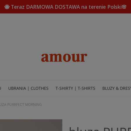
🐝 Teraz DARMOWA DOSTAWA na terenie Polski🌸
U
UBRANIA | CLOTHES
T-SHIRTY | T-SHIRTS
BLUZY & DRES
UZA PURRFECT MORNING
TERIA | JEWELRY
STRONA GŁÓWNA | HOME
KONTAKT | CON