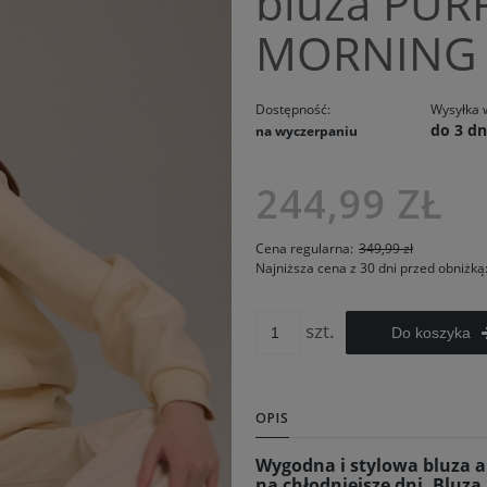
bluza PUR
MORNING
Dostępność:
Wysyłka 
do 3 dn
na wyczerpaniu
Cena nie 
244,99 ZŁ
kosztów pł
Cena regularna:
349,99 zł
Najniższa cena z 30 dni przed obniżką
szt.
Do koszyka
OPIS
Wygodna i stylowa bluza 
na chłodniejsze dni. Bluz