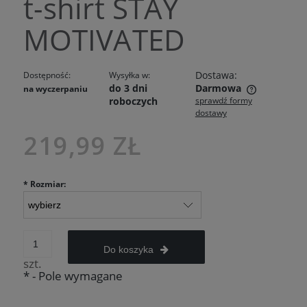
t-shirt STAY
MOTIVATED
Dostawa:
Dostępność:
Wysyłka w:
do 3 dni
Darmowa
na wyczerpaniu
roboczych
sprawdź formy
Cena nie zawiera ewentualnych kosztów płatności
dostawy
219,99 ZŁ
*
Rozmiar:
Do koszyka
szt.
*
- Pole wymagane