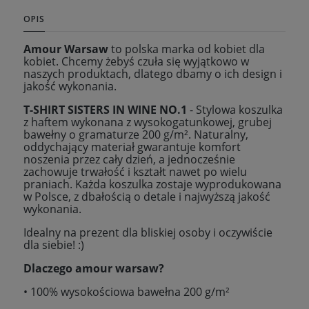
OPIS
Amour Warsaw
to polska marka od kobiet dla
kobiet. Chcemy żebyś czuła się wyjątkowo w
naszych produktach, dlatego dbamy o ich design i
jakość wykonania.
T-SHIRT SISTERS IN WINE NO.1
- Stylowa koszulka
z haftem wykonana z wysokogatunkowej, grubej
bawełny o gramaturze 200 g/m². Naturalny,
oddychający materiał gwarantuje komfort
noszenia przez cały dzień, a jednocześnie
zachowuje trwałość i kształt nawet po wielu
praniach. Każda koszulka zostaje wyprodukowana
w Polsce, z dbałością o detale i najwyższą jakość
wykonania.
Idealny na prezent dla bliskiej osoby i oczywiście
dla siebie! :)
Dlaczego amour warsaw?
• 100% wysokościowa bawełna 200 g/m²